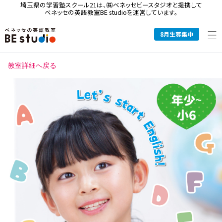
埼玉県の学習塾スクール21は、
㈱ベネッセビースタジオと提携して
ベネッセの英語教室BE studioを運営しています。
8
月生募集中
教室詳細へ戻る