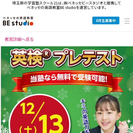
埼玉県の学習塾スクール21は、
㈱ベネッセビースタジオと提携して
ベネッセの英語教室BE studioを運営しています。
8
月生募集中
教室詳細へ戻る