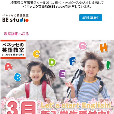
埼玉県の学習塾スクール21は、
㈱ベネッセビースタジオと提携して
ベネッセの英語教室BE studioを運営しています。
8
月生募集中
教室詳細へ戻る