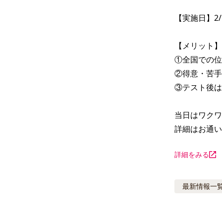
【実施日】2/14/(
【メリット】

①全国での位
②得意・苦手
③テスト後は
当日はワクワ
詳細はお通い
詳細をみる
最新情報
一