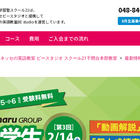
048-84
学習塾スクール21は、
セビースタジオと提携して
8
月生募集
英語教室BE studioを運営しています。
コース
費用
ご入会までの流れ
ネッセの英語教室 ビースタジオ スクール21千間台本部教室
最新情