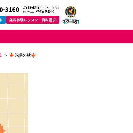
0-3160
受付時間 10:00～18:00
火〜土（祝日を除く）
中
無料体験レッスン・資料請求
覧
🍁英語の秋🍁