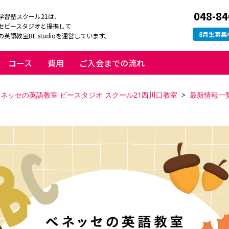
048-84
学習塾スクール21は、
セビースタジオと提携して
8
月生募集
英語教室BE studioを運営しています。
コース
費用
ご入会までの流れ
ネッセの英語教室 ビースタジオ スクール21西川口教室
最新情報一