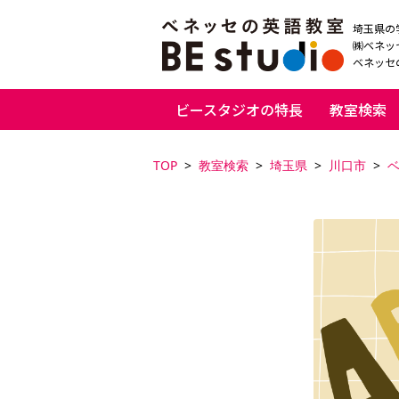
埼玉県の
㈱ベネッ
ベネッセの
ビースタジオの特長
教室検索
TOP
教室検索
埼玉県
川口市
ベ