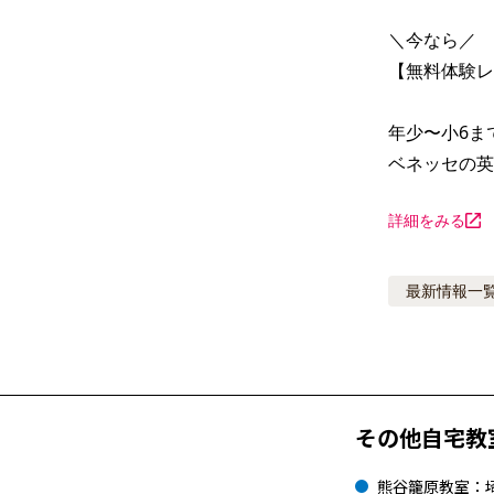
＼今なら／

【無料体験レ
年少〜小6ま
ベネッセの英
詳細をみる
最新情報
一
その他自宅教
熊谷籠原教室：