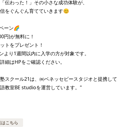
「伝わった！」その小さな成功体験が、

信をぐんぐん育てていきます😊

ペーン🌈

00円)が無料に！

ットをプレゼント！

ンより1週間以内に入学の方が対象です。

詳細はHPをご確認ください。

塾スクール21は、㈱ベネッセビースタジオと提携して

教室BE studioを運営しています。"
覧はこちら