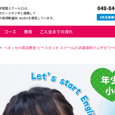
048-84
学習塾スクール21は、
セビースタジオと提携して
8
月生募集
英語教室BE studioを運営しています。
コース
費用
ご入会までの流れ
ベネッセの英語教室 ビースタジオ スクール21武蔵浦和ラムザタワー