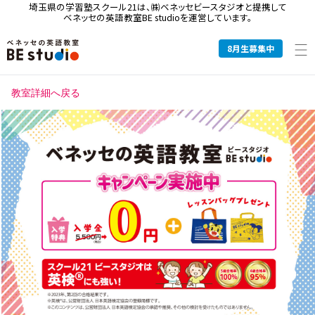
埼玉県の学習塾スクール21は、
㈱ベネッセビースタジオと提携して
ベネッセの英語教室BE studioを運営しています。
8
月生募集中
教室詳細へ戻る