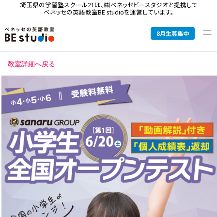
埼玉県の学習塾スクール21は、
㈱ベネッセビースタジオと提携して
ベネッセの英語教室BE studioを運営しています。
8
月生募集中
教室詳細へ戻る