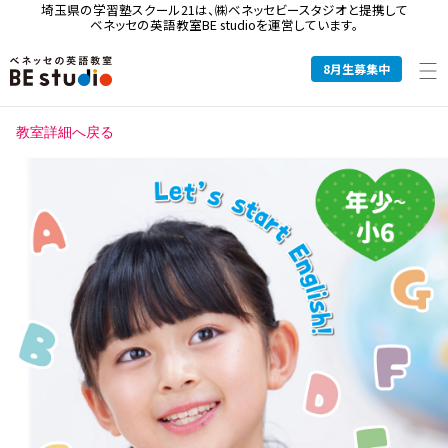
埼玉県の学習塾スクール21は、
㈱ベネッセビースタジオと提携して
ベネッセの英語教室BE studioを運営しています。
8
月生募集中
教室詳細へ戻る