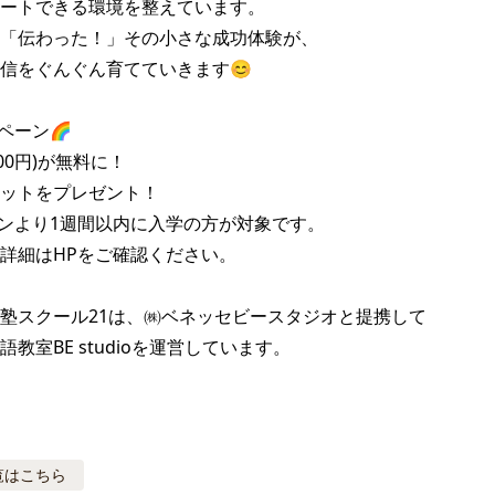
ートできる環境を整えています。

「伝わった！」その小さな成功体験が、

信をぐんぐん育てていきます😊

ペーン🌈

00円)が無料に！

ットをプレゼント！

ンより1週間以内に入学の方が対象です。

詳細はHPをご確認ください。

塾スクール21は、㈱ベネッセビースタジオと提携して

教室BE studioを運営しています。
覧はこちら