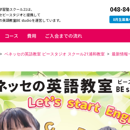
048-84
学習塾スクール21は、
セビースタジオと提携して
8
月生募集
英語教室BE studioを運営しています。
コース
費用
ご入会までの流れ
ベネッセの英語教室 ビースタジオ スクール21浦和教室
最新情報