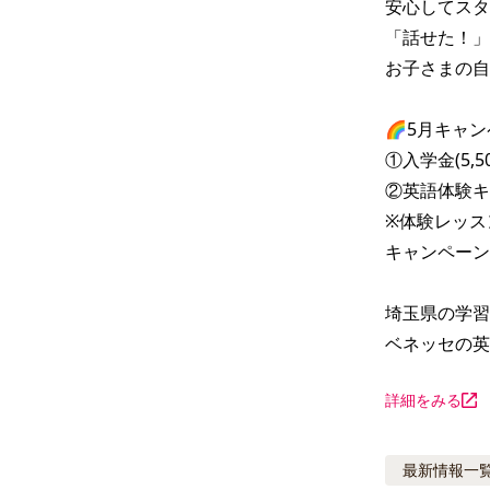
安心してスタ
「話せた！」
お子さまの自
🌈5月キャン
①入学金(5,5
②英語体験キ
※体験レッス
キャンペーン
埼玉県の学習
ベネッセの英語
詳細をみる
最新情報
一