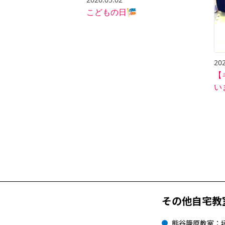
こどもの日🎏
202
【
い
その他自宅教
熊谷籠原教室：