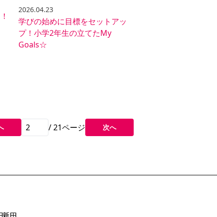
2026.04.23
ト！
学びの始めに目標をセットアッ
プ！小学2年生の立てたMy
Goals☆
/
21
ページ
へ
次へ
田新田