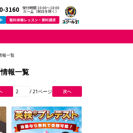
0-3160
受付時間 10:00～18:00
火〜土（祝日を除く）
中
無料体験レッスン・資料請求
情報一覧
新情報一覧
/
21
ページ
へ
次へ