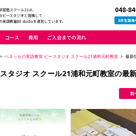
048-84
学習塾スクール21は、
セビースタジオと提携して
8
月生募集
英語教室BE studioを運営しています。
コース
費用
ご入会までの流れ
ベネッセの英語教室 ビースタジオ スクール21浦和元町教室
最新
スタジオ スクール21浦和元町教室の最
前