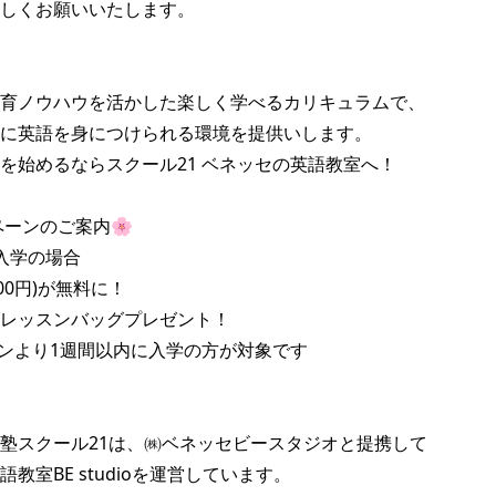
しくお願いいたします。

育ノウハウを活かした楽しく学べるカリキュラムで、

に英語を身につけられる環境を提供いします。

を始めるならスクール21 ベネッセの英語教室へ！

ーンのご案内🌸

入学の場合

00円)が無料に！

レッスンバッグプレゼント！

ンより1週間以内に入学の方が対象です

塾スクール21は、㈱ベネッセビースタジオと提携して

教室BE studioを運営しています。