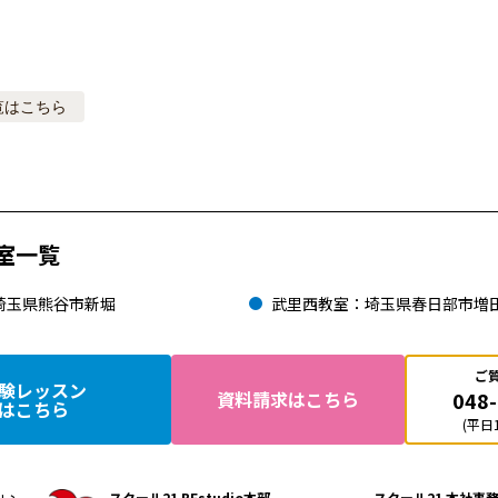
覧はこちら
室一覧
埼玉県熊谷市新堀
武里西教室：埼玉県春日部市増
ご
験レッスン
048
資料請求はこちら
はこちら
(平日1
スクール21 BEstudio本部
スクール21 本社事